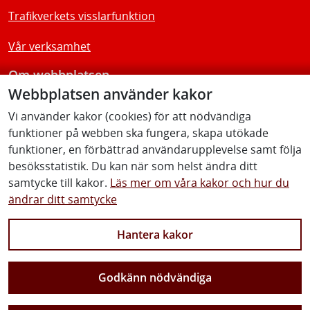
Trafikverkets visslarfunktion
Vår verksamhet
Om webbplatsen
Webbplatsen använder kakor
Tillgänglighetsredogörelse
Vi använder kakor (cookies) för att nödvändiga
funktioner på webben ska fungera, skapa utökade
Följ oss
funktioner, en förbättrad användarupplevelse samt följa
besöksstatistik. Du kan när som helst ändra ditt
samtycke till kakor.
Läs mer om våra kakor och hur du
ändrar ditt samtycke
Facebook
Youtube
Instagram
Linkedin
Hantera kakor
Godkänn nödvändiga
Vi gör Sverige närmare