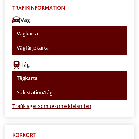
TRAFIKINFORMATION
Väg
Vägkarta
Vägfärjekarta
Tåg
Tågkarta
Sök station/tåg
Trafikläget som textmeddelanden
KÖRKORT