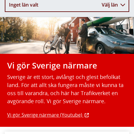
Inget län valt
Välj län
Vi gör Sverige närmare
Sverige är ett stort, avlångt och glest befolkat
land. För att allt ska fungera måste vi kunna ta
oss till varandra, och här har Trafikverket en
avgörande roll. Vi gör Sverige närmare.
Vi gör Sverige närmare (Youtube)