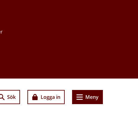
er
Sök
Logga in
Meny