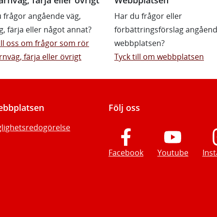
 frågor angående väg,
Har du frågor eller
g, färja eller något annat?
förbättringsförslag angåen
till oss om frågor som rör
webbplatsen?
rnväg, färja eller övrigt
Tyck till om webbplatsen
bbplatsen
Följ oss
glighetsredogörelse
Facebook
Youtube
Ins