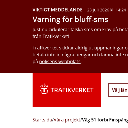
VIKTIGT MEDDELANDE
23 juli 2026 kl. 14:24
Varning för bluff-sms
Just nu cirkulerar falska sms om krav på bet
från Trafikverket!
Trafikverket skickar aldrig ut uppmaningar 
betala inte in några pengar och lämna inte 
på
polisens webbplats
.
Välj län
Startsida
/
Våra projekt
/
Väg 51 förbi Finspån