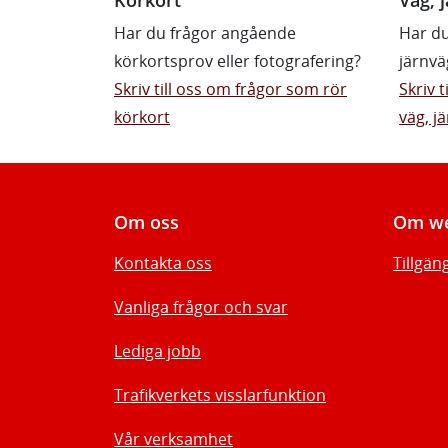
Har du frågor angående
Har du
körkortsprov eller fotografering?
järnvä
Skriv till oss om frågor som rör
Skriv 
körkort
väg, jä
Om oss
Om we
Kontakta oss
Tillgän
Vanliga frågor och svar
Lediga jobb
Trafikverkets visslarfunktion
Vår verksamhet