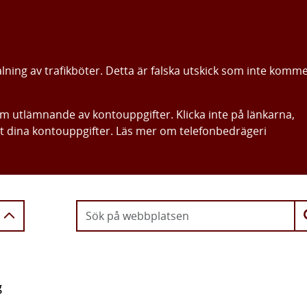
alning av trafikböter. Detta är falska utskick som inte komm
om utlämnande av kontouppgifter. Klicka inte på länkarna,
ut dina kontouppgifter. Läs mer om telefonbedrägeri
Gå direkt till innehållet
g