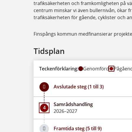
trafiksäkerheten och framkomligheten på v
centrum minskar vi även bullernivån, ökar 
trafiksäkerheten för gående, cyklister och ann
Finspångs kommun medfinansierar projektet
Tidsplan
Teckenförklaring:
Genomförd
Pågåen
Avslutade steg (1 till 3)
Samrådshandling
4
2026–2027
Framtida steg (5 till 9)