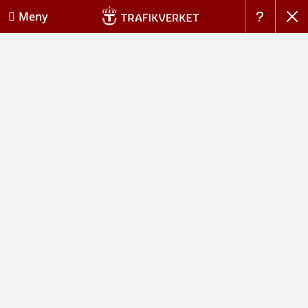
Stän
Meny
Hj�lp