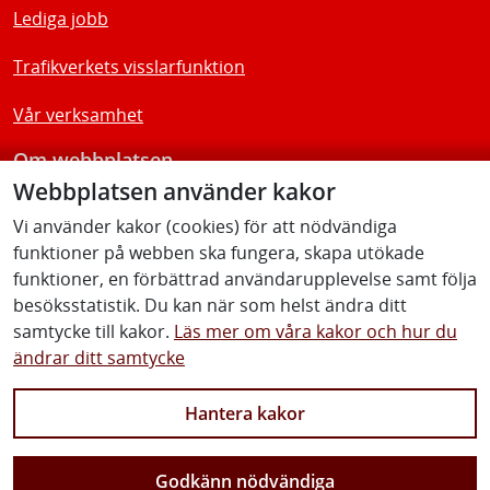
Lediga jobb
Trafikverkets visslarfunktion
Vår verksamhet
Om webbplatsen
Webbplatsen använder kakor
Tillgänglighetsredogörelse
Vi använder kakor (cookies) för att nödvändiga
funktioner på webben ska fungera, skapa utökade
Följ oss
funktioner, en förbättrad användarupplevelse samt följa
besöksstatistik. Du kan när som helst ändra ditt
samtycke till kakor.
Läs mer om våra kakor och hur du
ändrar ditt samtycke
Facebook
Youtube
Instagram
Linkedin
Hantera kakor
Godkänn nödvändiga