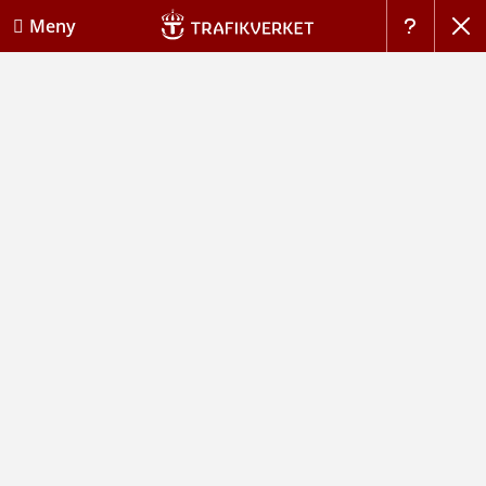
Stän
Meny
Hj�lp