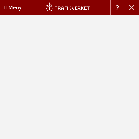
Stän
Meny
Hj�lp