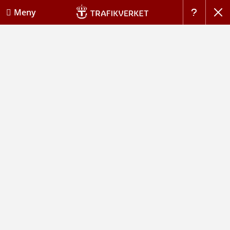
Stän
Meny
Hj�lp