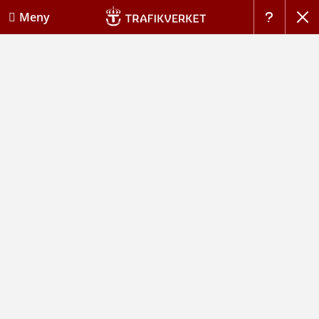
Stän
Meny
Hj�lp