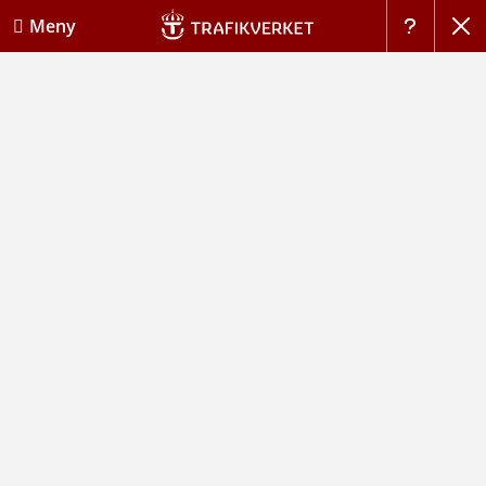
Stän
Meny
Hj�lp