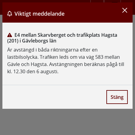
Stän
1
Meny
Hj�lp
Viktigt meddelande
E4 mellan Skarvberget och trafikplats Hagsta
(201) i Gävleborgs län
Är avstängd i båda riktningarna efter en
lastbilsolycka. Trafiken leds om via väg 583 mellan
Gävle och Hagsta. Avstängningen beräknas pågå till
kl. 12.30 den 6 augusti.
Stäng