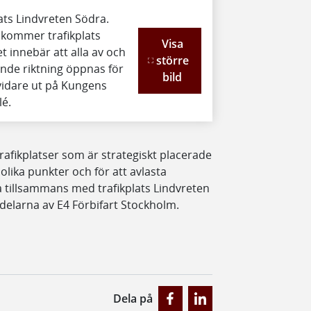
lats Lindvreten Södra.
 kommer trafikplats
Visa
t innebär att alla av och
större
ende riktning öppnas för
bild
 vidare ut på Kungens
lé.
afikplatser som är strategiskt placerade
 olika punkter och för att avlasta
ra tillsammans med trafikplats Lindvreten
delarna av E4 Förbifart Stockholm.
Dela på