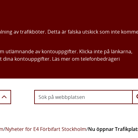
alning av trafikböter. Detta är falska utskick som inte komm
om utlämnande av kontouppgifter. Klicka inte på länkarna,
ut dina kontouppgifter. Läs mer om telefonbedrägeri
Gå direkt till innehållet
lm
/
Nyheter för E4 Förbifart Stockholm
/
Nu öppnar Trafikplat