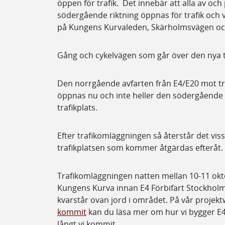
öppen för trafik. Det innebär att alla av och
södergående riktning öppnas för trafik och v
på Kungens Kurvaleden, Skärholmsvägen och
Gång och cykelvägen som går över den nya t
Den norrgående avfarten från E4/E20 mot tr
öppnas nu och inte heller den södergående
trafikplats.
Efter trafikomläggningen så återstår det vi
trafikplatsen som kommer åtgärdas efteråt.
Trafikomläggningen natten mellan 10-11 okt
Kungens Kurva innan E4 Förbifart Stockhol
kvarstår ovan jord i området. På vår projek
kommit
kan du läsa mer om hur vi bygger E4
långt vi kommit