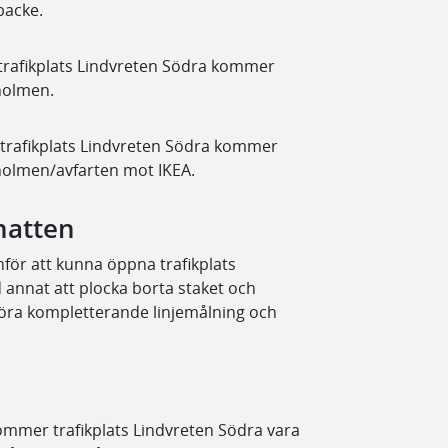
backe.
 trafikplats Lindvreten Södra kommer
holmen.
i trafikplats Lindvreten Södra kommer
rholmen/avfarten mot IKEA.
 natten
nför att kunna öppna trafikplats
 annat att plocka borta staket och
h göra kompletterande linjemålning och
ommer trafikplats Lindvreten Södra vara