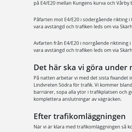
på E4/E20 mellan Kungens kurva och Vårby 
Påfarten mot E4/E20 i södergående rikting i
vara avstängd och trafiken leds om via Skär
Avfarten från E4/E20 i norrgående riktining 
vara avstängd och trafiken leds om via Skä
Det här ska vi göra un​der
På natten arbetar vi med det sista fixandet i
Lindvreten Södra för trafik. Vi kommer bland
barriärer, sopa alla ytor i trafikplatsen oc
komplettera anslutningar av vägräcken.
Efter trafikomläggningen
När vi är klara med trafikomläggningen så k