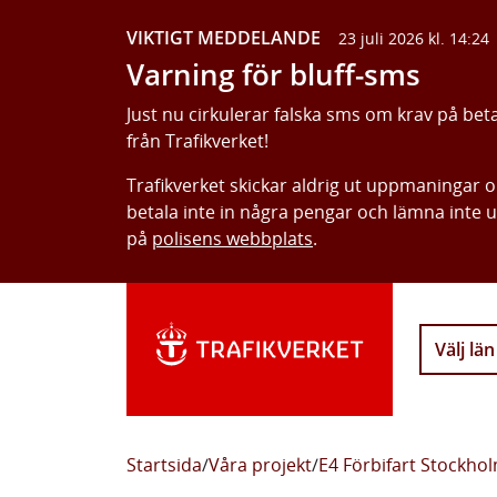
VIKTIGT MEDDELANDE
23 juli 2026 kl. 14:24
Varning för bluff-sms
Just nu cirkulerar falska sms om krav på bet
från Trafikverket!
Trafikverket skickar aldrig ut uppmaningar 
betala inte in några pengar och lämna inte 
på
polisens webbplats
.
Välj län
Startsida
/
Våra projekt
/
E4 Förbifart Stockho