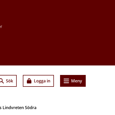
er
Sök
Logga in
Meny
s Lindvreten Södra