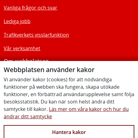
Vanliga frågor och svar
Lediga jobb
Trafikverkets visslarfunktion
Vår verksamhet
Om webbplatsen
Webbplatsen använder kakor
Tillgänglighetsredogörelse
Vi använder kakor (cookies) för att nödvändiga
funktioner på webben ska fungera, skapa utökade
Följ oss
funktioner, en förbättrad användarupplevelse samt följa
besöksstatistik. Du kan när som helst ändra ditt
samtycke till kakor.
Läs mer om våra kakor och hur du
ändrar ditt samtycke
Facebook
Youtube
Instagram
Linkedin
Hantera kakor