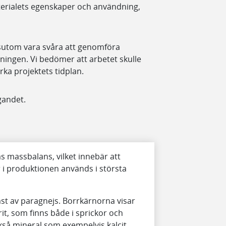
terialets egenskaper och användning,
sutom vara svåra att genomföra
ningen. Vi bedömer att arbetet skulle
a projektets tidplan.
gandet.
 massbalans, vilket innebär att
 produktionen används i största
mst av paragnejs. Borrkärnorna visar
rit, som finns både i sprickor och
ckså mineral som exempelvis kalcit