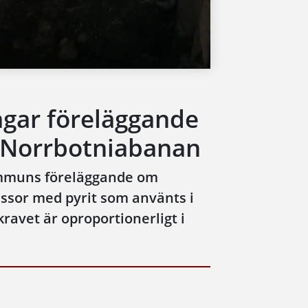
agar föreläggande
 Norrbotniabanan
ommuns föreläggande om
ssor med pyrit som använts i
ravet är oproportionerligt i