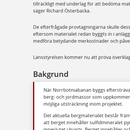
tillräckligt med underlag för att bedöma ma
säger Richard Österbacka.
De efterfrågade provtagningarna skulle des
eftersom materialet redan byggts in i anlägg
medföra betydande merkostnader och påverk
Länsstyrelsen kommer nu att pröva överkla
Bakgrund
När Norrbotniabanan byggs eftersträvas
berg- och jordmassor som uppkommer i
möjliga utsträckning inom projektet.
Det aktuella bergmaterialet består frä
att berget innehåller sulfidmineralet py
inneslutet i kvarts. Berget innehåller o