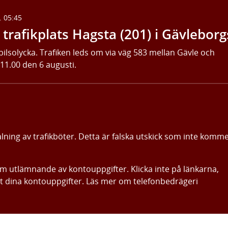
. 05:45
trafikplats Hagsta (201) i Gävleborg
bilsolycka. Trafiken leds om via väg 583 mellan Gävle och
 11.00 den 6 augusti.
alning av trafikböter. Detta är falska utskick som inte komm
om utlämnande av kontouppgifter. Klicka inte på länkarna,
ut dina kontouppgifter. Läs mer om telefonbedrägeri
Gå direkt till innehållet