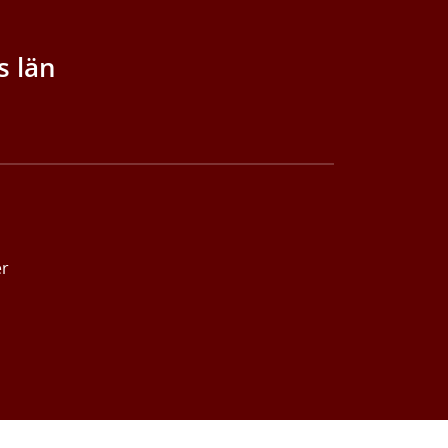
s län
er