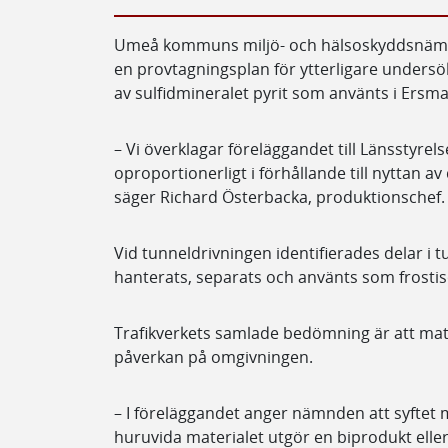
Umeå kommuns miljö- och hälsoskyddsnämnd 
en provtagningsplan för ytterligare under
av sulfidmineralet pyrit som använts i Ersm
– Vi överklagar föreläggandet till Länsstyre
oproportionerligt i förhållande till nyttan 
säger Richard Österbacka, produktionschef.
Vid tunneldrivningen identifierades delar i 
hanterats, separats och använts som frostis
Trafikverkets samlade bedömning är att mat
påverkan på omgivningen.
– I föreläggandet anger nämnden att syftet
huruvida materialet utgör en biprodukt eller 