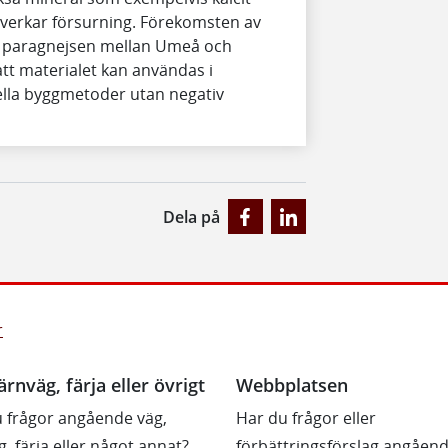
erkar försurning. Förekomsten av
ör paragnejsen mellan Umeå och
att materialet kan användas i
lla byggmetoder utan negativ
Dela på
r
ärnväg, färja eller övrigt
Webbplatsen
 frågor angående väg,
Har du frågor eller
g, färja eller något annat?
förbättringsförslag angåen