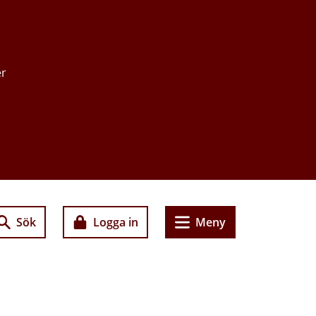
er
Sök
Logga in
Meny