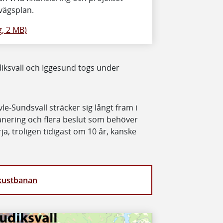
nvägsplan.
g, 2 MB)
udiksvall och Iggesund togs under
e-Sundsvall sträcker sig långt fram i
anering och flera beslut som behöver
a, troligen tidigast om 10 år, kanske
tkustbanan