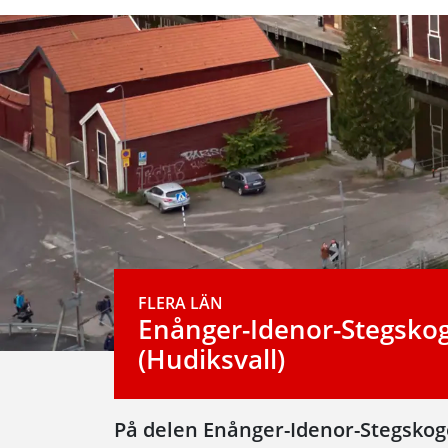
FLERA LÄN
Enånger-Idenor-Stegsko
(Hudiksvall)
På delen Enånger-Idenor-Stegskogen