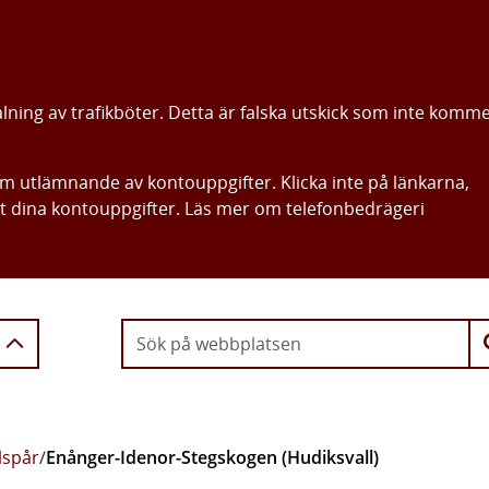
alning av trafikböter. Detta är falska utskick som inte komm
om utlämnande av kontouppgifter. Klicka inte på länkarna,
ut dina kontouppgifter. Läs mer om telefonbedrägeri
Gå direkt till innehållet
lspår
/
Enånger-Idenor-Stegskogen (Hudiksvall)