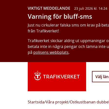
VIKTIGT MEDDELANDE
23 juli 2026 kl. 14:24
Varning för bluff-sms
Just nu cirkulerar falska sms om krav på bet
från Trafikverket!
Trafikverket skickar aldrig ut uppmaningar 
betala inte in några pengar och lämna inte 
på
polisens webbplats
.
Välj län
Startsida
/
Våra projekt
/
Ostkustbanan dubbe