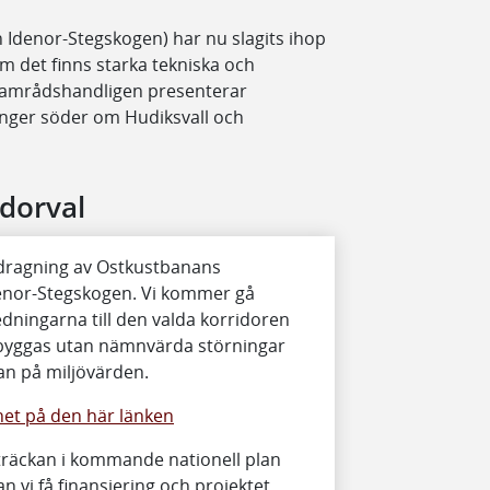
h Idenor-Stegskogen) har nu slagits ihop
m det finns starka tekniska och
Samrådshandligen presenterar
ånger söder om Hudiksvall och
idorval
ör dragning av Ostkustbanans
enor-Stegskogen. Vi kommer gå
dningarna till den valda korridoren
n byggas utan nämnvärda störningar
kan på miljövärden.
lhet på den här länken
sträckan i kommande nationell plan
n vi få finansiering och projektet