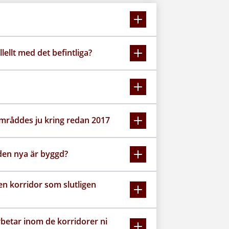
lellt med det befintliga?
samråddes ju kring redan 2017
den nya är byggd?
en korridor som slutligen
arbetar inom de korridorer ni