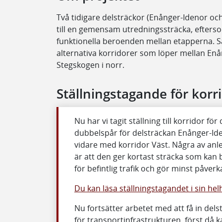
Två tidigare delsträckor (Enånger-Idenor oc
till en gemensam utredningssträcka, efterso
funktionella beroenden mellan etapperna. 
alternativa korridorer som löper mellan En
Stegskogen i norr.
Ställningstagande för korr
Nu har vi tagit ställning till korridor f
dubbelspår för delsträckan Enånger-Id
vidare med korridor Väst. Några av anle
är att den ger kortast sträcka som ka
för befintlig trafik och gör minst påver
Du kan läsa ställningstagandet i sin he
Nu fortsätter arbetet med att få in del
för transportinfrastrukturen, först då ka