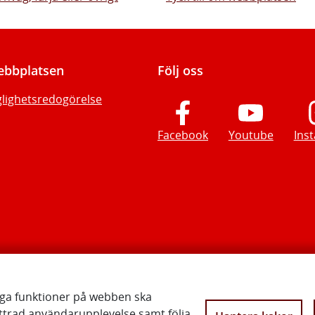
bbplatsen
Följ oss
glighetsredogörelse
Facebook
Youtube
Ins
iga funktioner på webben ska
ttrad användarupplevelse samt följa