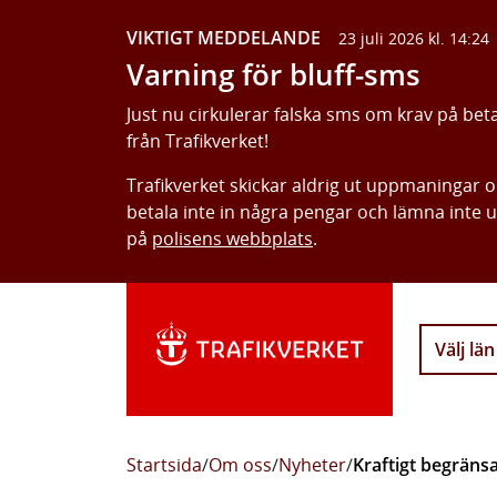
VIKTIGT MEDDELANDE
23 juli 2026 kl. 14:24
Varning för bluff-sms
Just nu cirkulerar falska sms om krav på bet
från Trafikverket!
Trafikverket skickar aldrig ut uppmaningar 
betala inte in några pengar och lämna inte 
på
polisens webbplats
.
Välj län
Startsida
/
Om oss
/
Nyheter
/
Kraftigt begräns