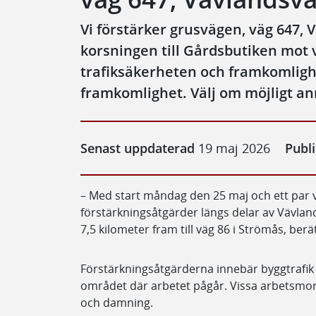
Vi förstärker grusvägen, väg 647, 
korsningen till Gårdsbutiken mot v
trafiksäkerheten och framkomligh
framkomlighet. Välj om möjligt an
Senast uppdaterad
19 maj 2026
Publ
– Med start måndag den 25 maj och ett par v
förstärkningsåtgärder längs delar av Vävland
7,5 kilometer fram till väg 86 i Strömås, ber
Förstärkningsåtgärderna innebär byggtrafik 
området där arbetet pågår. Vissa arbetsmome
och damning.