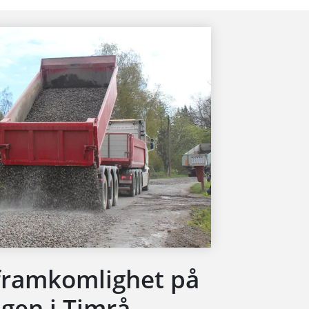
 framkomlighet på
gen i Timrå