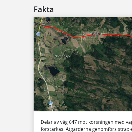
Fakta
Delar av väg 647 mot korsningen med v
förstärkas. Åtgärderna genomförs strax ef