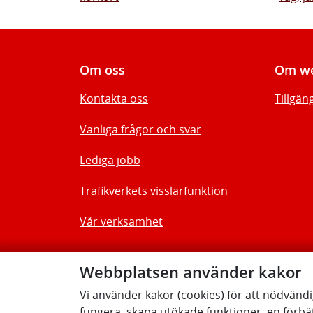
Om oss
Om we
Kontakta oss
Tillgän
Vanliga frågor och svar
Lediga jobb
Trafikverkets visslarfunktion
Vår verksamhet
Webbplatsen använder kakor
Vi använder kakor (cookies) för att nödvänd
fungera, skapa utökade funktioner, en förbä