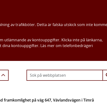
alning av trafikböter. Detta är falska utskick som inte komm
om utlämnande av kontouppgifter. Klicka inte på länkarna,
ut dina kontouppgifter. Läs mer om telefonbedrägeri
Gå direkt till innehållet
ad framkomlighet på väg 647, Vävlandsvägen i Timrå