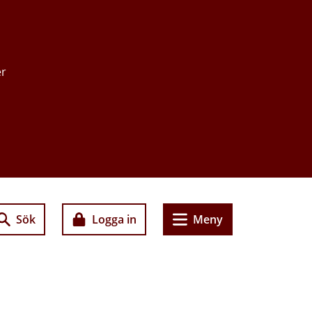
er
Sök
Logga in
Meny