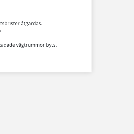
tsbrister åtgärdas.
m.
skadade vägtrummor byts.