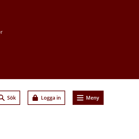
er
Sök
Logga in
Meny