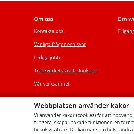
Om oss
Om we
Kontakta oss
Tillgän
Vanliga frågor och svar
Lediga jobb
Trafikverkets visslarfunktion
Vår verksamhet
Webbplatsen använder kakor
Vi använder kakor (cookies) för att nödvänd
fungera, skapa utökade funktioner, en förbä
besöksstatistik. Du kan när som helst ändra d