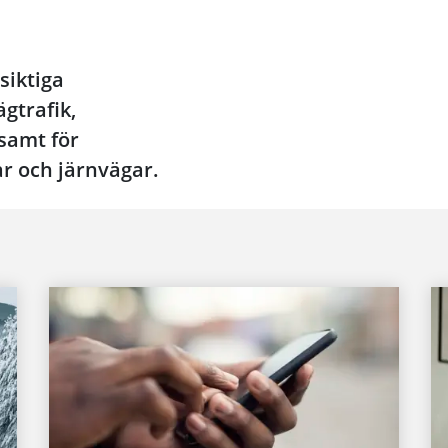
Video:
siktiga
gtrafik,
 samt för
ar och järnvägar.