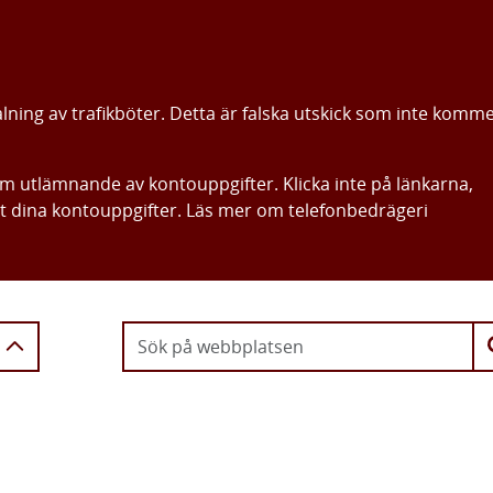
alning av trafikböter. Detta är falska utskick som inte komm
om utlämnande av kontouppgifter. Klicka inte på länkarna,
ut dina kontouppgifter. Läs mer om telefonbedrägeri
Gå direkt till innehållet