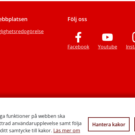
bbplatsen
Följ oss
glighetsredogörelse
Facebook
Youtube
Ins
iga funktioner på webben ska
ttrad användarupplevelse samt följa
Hantera kakor
Vi gör Sverige närmare
itt samtycke till kakor.
Läs mer om