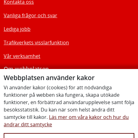
Kontakta oss
Vanliga frågor och svar
Lediga jobb
Trafikverkets visslarfunktion
Vår verksamhet
Om webbplatsen
Webbplatsen använder kakor
Tillgänglighetsredogörelse
Vi använder kakor (cookies) för att nödvändiga
funktioner på webben ska fungera, skapa utökade
Följ oss
funktioner, en förbättrad användarupplevelse samt följa
besöksstatistik. Du kan när som helst ändra ditt
samtycke till kakor.
Läs mer om våra kakor och hur du
ändrar ditt samtycke
Facebook
Youtube
Instagram
Linkedin