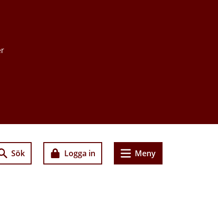
er
Sök
Logga in
Meny