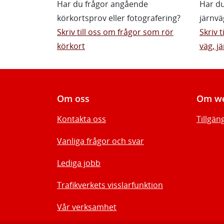
Har du frågor angående
Har du
körkortsprov eller fotografering?
järnvä
Skriv till oss om frågor som rör
Skriv 
körkort
väg, jä
Om oss
Om we
Kontakta oss
Tillgän
Vanliga frågor och svar
Lediga jobb
Trafikverkets visslarfunktion
Vår verksamhet