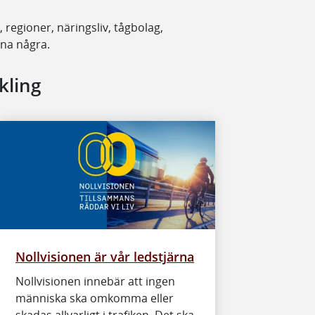
regioner, näringsliv, tågbolag,
mna några.
kling
Nollvisionen är vår ledstjärna
Nollvisionen innebär att ingen
människa ska omkomma eller
skadas allvarligt i trafiken. Det ska