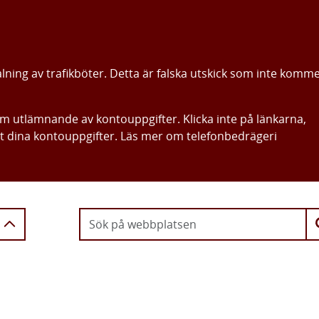
alning av trafikböter. Detta är falska utskick som inte komm
om utlämnande av kontouppgifter. Klicka inte på länkarna,
ut dina kontouppgifter. Läs mer om telefonbedrägeri
Gå direkt till innehållet