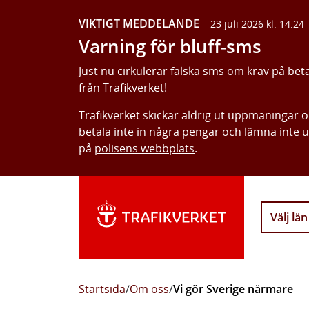
VIKTIGT MEDDELANDE
23 juli 2026 kl. 14:24
Varning för bluff-sms
Just nu cirkulerar falska sms om krav på bet
från Trafikverket!
Trafikverket skickar aldrig ut uppmaningar 
betala inte in några pengar och lämna inte 
på
polisens webbplats
.
Välj län
Startsida
/
Om oss
/
Vi gör Sverige närmare