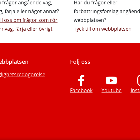
 frågor angående väg,
Har du frågor eller
g, färja eller något annat?
förbättringsförslag angåen
till oss om frågor som rör
webbplatsen?
rnväg, färja eller övrigt
Tyck till om webbplatsen
bbplatsen
Följ oss
glighetsredogörelse
Facebook
Youtube
Ins