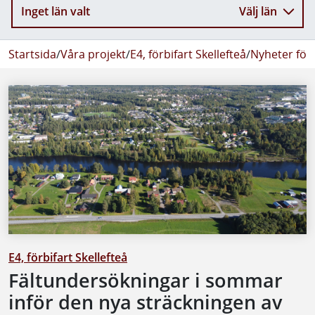
Inget län valt
Välj län
Startsida
/
Våra projekt
/
E4, förbifart Skellefteå
/
Nyheter för 
E4, förbifart Skellefteå
Fältundersökningar i sommar
inför den nya sträckningen av