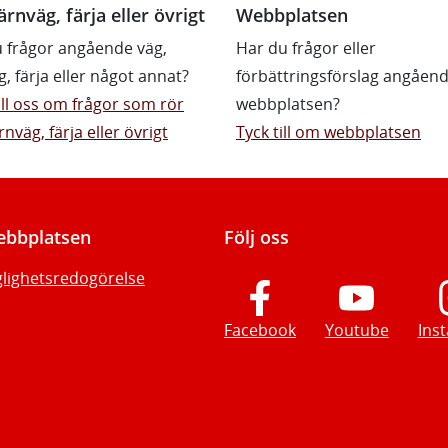
ärnväg, färja eller övrigt
Webbplatsen
 frågor angående väg,
Har du frågor eller
g, färja eller något annat?
förbättringsförslag angåen
till oss om frågor som rör
webbplatsen?
rnväg, färja eller övrigt
Tyck till om webbplatsen
bbplatsen
Följ oss
glighetsredogörelse
Facebook
Youtube
Ins