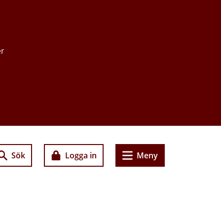
er
Sök
Logga in
Meny