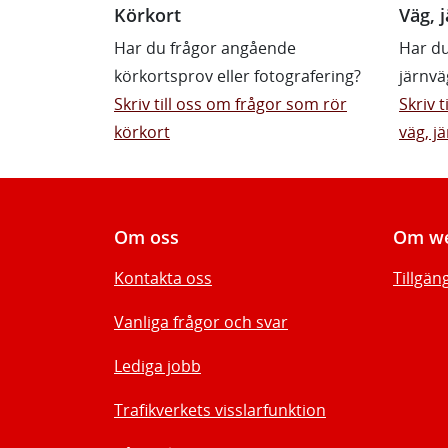
Körkort
Väg, j
Har du frågor angående
Har du
körkortsprov eller fotografering?
järnvä
Skriv till oss om frågor som rör
Skriv 
körkort
väg, jä
Om oss
Om we
Kontakta oss
Tillgän
Vanliga frågor och svar
Lediga jobb
Trafikverkets visslarfunktion