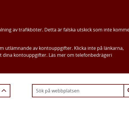
alning av trafikböter. Detta är falska utskick som inte komm
om utlämnande av kontouppgifter. Klicka inte på länkarna,
ut dina kontouppgifter. Läs mer om telefonbedrägeri
Gå direkt till innehållet