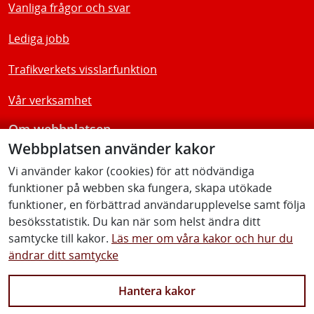
Vanliga frågor och svar
Lediga jobb
Trafikverkets visslarfunktion
Vår verksamhet
Om webbplatsen
Webbplatsen använder kakor
Tillgänglighetsredogörelse
Vi använder kakor (cookies) för att nödvändiga
funktioner på webben ska fungera, skapa utökade
Följ oss
funktioner, en förbättrad användarupplevelse samt följa
besöksstatistik. Du kan när som helst ändra ditt
samtycke till kakor.
Läs mer om våra kakor och hur du
ändrar ditt samtycke
Facebook
Youtube
Instagram
Linkedin
Hantera kakor