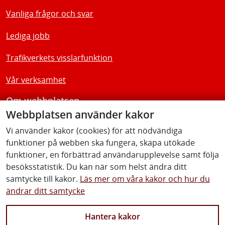
Vanliga frågor och svar
Lediga jobb
Trafikverkets visslarfunktion
Vår verksamhet
Om webbplatsen
Webbplatsen använder kakor
Tillgänglighetsredogörelse
Vi använder kakor (cookies) för att nödvändiga
funktioner på webben ska fungera, skapa utökade
Följ oss
funktioner, en förbättrad användarupplevelse samt följa
besöksstatistik. Du kan när som helst ändra ditt
samtycke till kakor.
Läs mer om våra kakor och hur du
ändrar ditt samtycke
Facebook
Youtube
Instagram
Linkedin
Hantera kakor