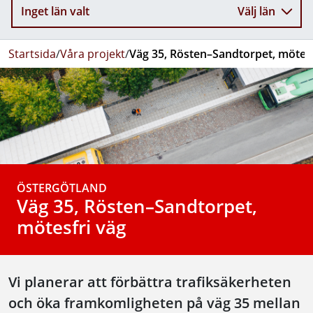
Inget län valt
Välj län
Startsida
/
Våra projekt
/
Väg 35, Rösten–Sandtorpet, mötesf
ÖSTERGÖTLAND
Väg 35, Rösten–Sandtorpet,
mötesfri väg
Vi planerar att förbättra trafiksäkerheten
och öka framkomligheten på väg 35 mellan