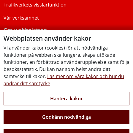
Trafikverkets visslarfunktion
Vår verksamhet
Om webbplatsen
Webbplatsen använder kakor
Tillgänglighetsredogörelse
Vi använder kakor (cookies) för att nödvändiga
funktioner på webben ska fungera, skapa utökade
Följ oss
funktioner, en förbättrad användarupplevelse samt följa
besöksstatistik. Du kan när som helst ändra ditt
samtycke till kakor.
Läs mer om våra kakor och hur du
ändrar ditt samtycke
Facebook
Youtube
Instagram
Linkedin
Hantera kakor
Godkänn nödvändiga
Vi gör Sverige närmare