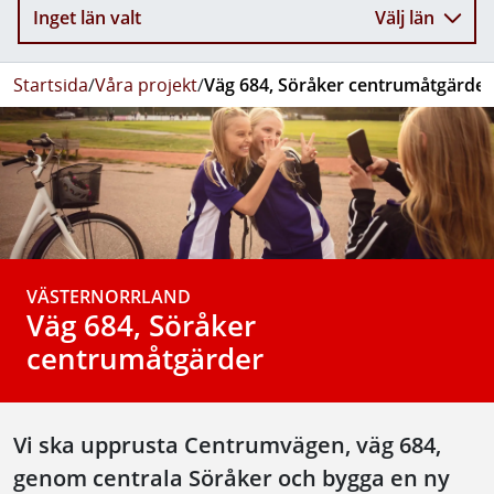
Inget län valt
Välj län
Startsida
/
Våra projekt
/
Väg 684, Söråker centrumåtgärder
VÄSTERNORRLAND
Väg 684, Söråker
centrumåtgärder
Vi ska upprusta Centrumvägen, väg 684,
genom centrala Söråker och bygga en ny