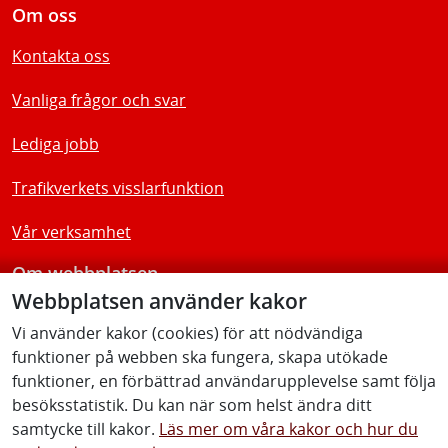
Om oss
Kontakta oss
Vanliga frågor och svar
Lediga jobb
Trafikverkets visslarfunktion
Vår verksamhet
Om webbplatsen
Webbplatsen använder kakor
Tillgänglighetsredogörelse
Vi använder kakor (cookies) för att nödvändiga
funktioner på webben ska fungera, skapa utökade
Följ oss
funktioner, en förbättrad användarupplevelse samt följa
besöksstatistik. Du kan när som helst ändra ditt
samtycke till kakor.
Läs mer om våra kakor och hur du