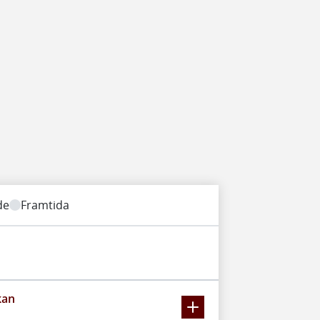
de
Framtida
kan