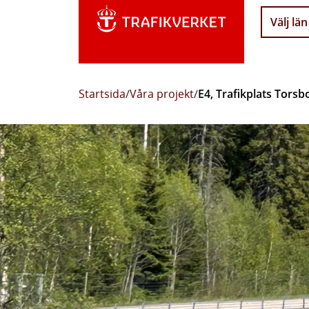
Välj län
Startsida
/
Våra projekt
/
E4, Trafikplats Torsb