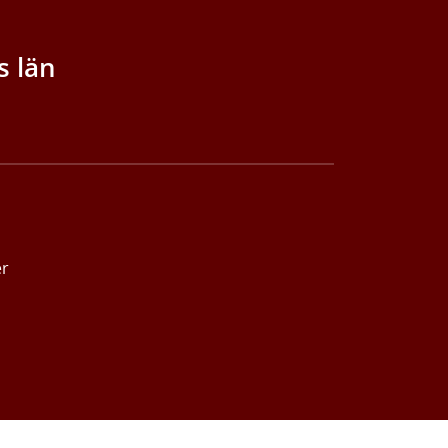
s län
er