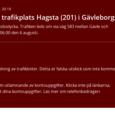
. 20:19
trafikplats Hagsta (201) i Gävleborg
bilsolycka. Trafiken leds om via väg 583 mellan Gävle och
 06.00 den 6 augusti.
alning av trafikböter. Detta är falska utskick som inte komm
om utlämnande av kontouppgifter. Klicka inte på länkarna,
ut dina kontouppgifter. Läs mer om telefonbedrägeri
Gå direkt till innehållet