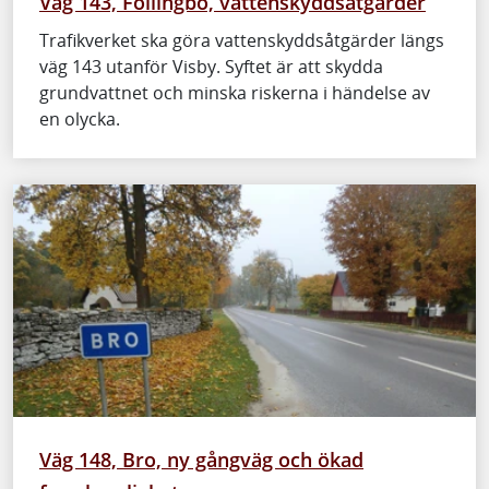
Väg 143, Follingbo, vattenskyddsåtgärder
Trafikverket ska göra vattenskyddsåtgärder längs
väg 143 utanför Visby. Syftet är att skydda
grundvattnet och minska riskerna i händelse av
en olycka.
Väg 148, Bro, ny gångväg och ökad