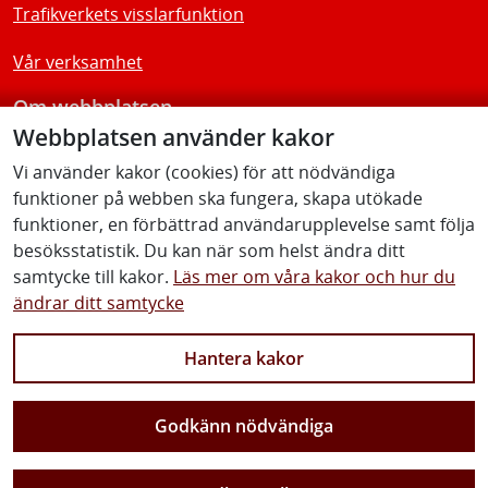
Trafikverkets visslarfunktion
Vår verksamhet
Om webbplatsen
Webbplatsen använder kakor
Tillgänglighetsredogörelse
Vi använder kakor (cookies) för att nödvändiga
funktioner på webben ska fungera, skapa utökade
Följ oss
funktioner, en förbättrad användarupplevelse samt följa
besöksstatistik. Du kan när som helst ändra ditt
samtycke till kakor.
Läs mer om våra kakor och hur du
ändrar ditt samtycke
Facebook
Youtube
Instagram
Linkedin
Hantera kakor
Godkänn nödvändiga
Vi gör Sverige närmare