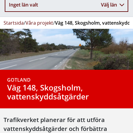
Inget län valt
Välj län
Startsida
/
Våra projekt
/
Väg 148, Skogsholm, vattenskydds
GOTLAND
Väg 148, Skogsholm,
vattenskyddsåtgärder
Trafikverket planerar för att utföra
vattenskyddsåtgärder och förbättra