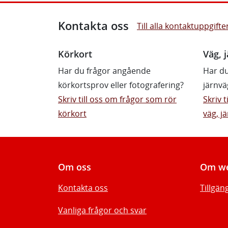
Kontakta oss
Till alla kontaktuppgifte
Körkort
Väg, j
Har du frågor angående
Har du
körkortsprov eller fotografering?
järnvä
Skriv till oss om frågor som rör
Skriv 
körkort
väg, jä
Om oss
Om we
Kontakta oss
Tillgän
Vanliga frågor och svar