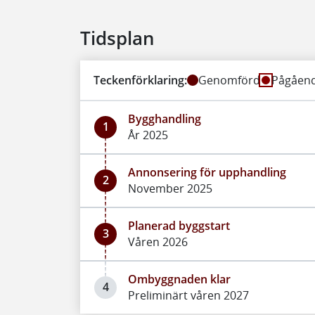
Tidsplan
Teckenförklaring:
Genomförd
Pågåen
Bygghandling
1
År 2025
Annonsering för upphandling
2
November 2025
Planerad byggstart
3
Våren 2026
Ombyggnaden klar
4
Preliminärt våren 2027