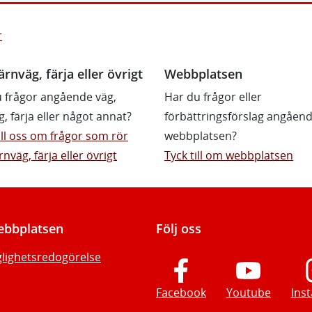
r
ärnväg, färja eller övrigt
Webbplatsen
 frågor angående väg,
Har du frågor eller
g, färja eller något annat?
förbättringsförslag angåen
till oss om frågor som rör
webbplatsen?
rnväg, färja eller övrigt
Tyck till om webbplatsen
bbplatsen
Följ oss
glighetsredogörelse
Facebook
Youtube
Ins