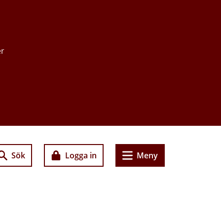
er
Sök
Logga in
Meny