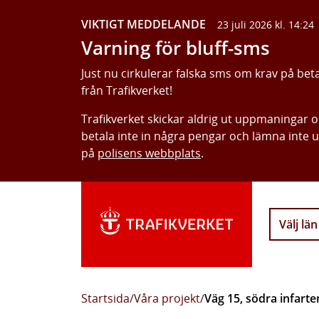
VIKTIGT MEDDELANDE
23 juli 2026 kl. 14:24
Varning för bluff-sms
Just nu cirkulerar falska sms om krav på bet
från Trafikverket!
Trafikverket skickar aldrig ut uppmaningar 
betala inte in några pengar och lämna inte 
på
polisens webbplats
.
Välj län
Startsida
/
Våra projekt
/
Väg 15, södra infart