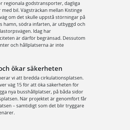
ör regionala godstransporter, dagliga
med bil. Vägsträckan mellan Kistinge
äg om det skulle uppstå störningar på
ds hamn, södra infarten, är utbyggd och
 Klastorpsvägen. Idag har
paciteten är därför begränsad. Dessutom
ter och hållplatserna är inte
 och ökar säkerheten
erar vi att bredda cirkulationsplatsen.
er väg 15 för att öka säkerheten för
gga nya busshållplatser, på båda sidor
splatsen. När projektet är genomfört får
latsen – samtidigt som det blir tryggare
enärer.