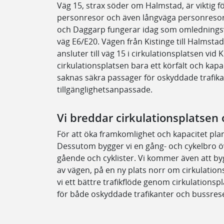
Väg 15, strax söder om Halmstad, är viktig f
personresor och även långväga personresor 
och Daggarp fungerar idag som omledningsv
väg E6/E20. Vägen från Kistinge till Halmsta
ansluter till väg 15 i cirkulationsplatsen vid
cirkulationsplatsen bara ett körfält och ka
saknas säkra passager för oskyddade trafikan
tillgänglighetsanpassade.
Vi breddar cirkulationsplatsen
För att öka framkomlighet och kapacitet plan
Dessutom bygger vi en gång- och cykelbro öv
gående och cyklister. Vi kommer även att by
av vägen, på en ny plats norr om cirkulation
vi ett bättre trafikflöde genom cirkulationsp
för både oskyddade trafikanter och bussres