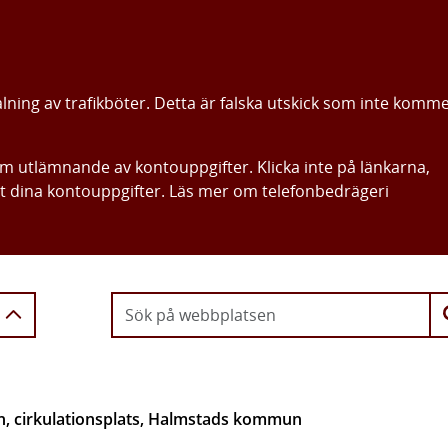
alning av trafikböter. Detta är falska utskick som inte komm
om utlämnande av kontouppgifter. Klicka inte på länkarna,
ut dina kontouppgifter. Läs mer om telefonbedrägeri
Gå direkt till innehållet
en, cirkulationsplats, Halmstads kommun