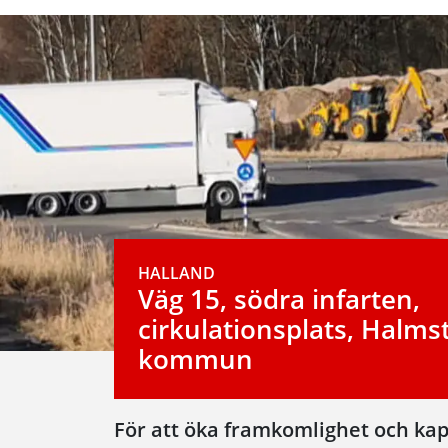
HALLAND
Väg 15, södra infarten,
cirkulationsplats, Halms
kommun
För att öka framkomlighet och kap