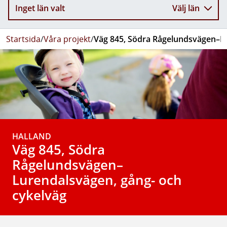
Inget län valt
Välj län
Startsida
/
Våra projekt
/
Väg 845, Södra Rågelundsvägen–Lu
HALLAND
Väg 845, Södra
Rågelundsvägen–
Lurendalsvägen, gång- och
cykelväg