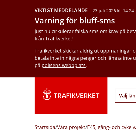
VIKTIGT MEDDELANDE
23 juli 2026 kl. 14:24
Varning för bluff-sms
Just nu cirkulerar falska sms om krav på bet
från Trafikverket!
Trafikverket skickar aldrig ut uppmaningar 
betala inte in några pengar och lämna inte 
på
polisens webbplats
.
Välj län
Startsida
/
Våra projekt
/
E45, gång- och cykel