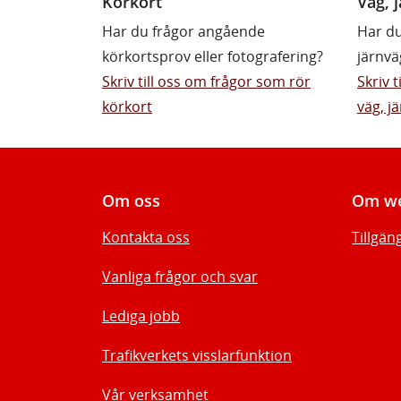
Körkort
Väg, j
Har du frågor angående
Har du
körkortsprov eller fotografering?
järnvä
Skriv till oss om frågor som rör
Skriv 
körkort
väg, jä
Om oss
Om we
Kontakta oss
Tillgän
Vanliga frågor och svar
Lediga jobb
Trafikverkets visslarfunktion
Vår verksamhet