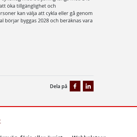
tt öka tillgänglighet och
ersoner kan välja att cykla eller gå genom
dal börjar byggas 2028 och beräknas vara
Dela på
r