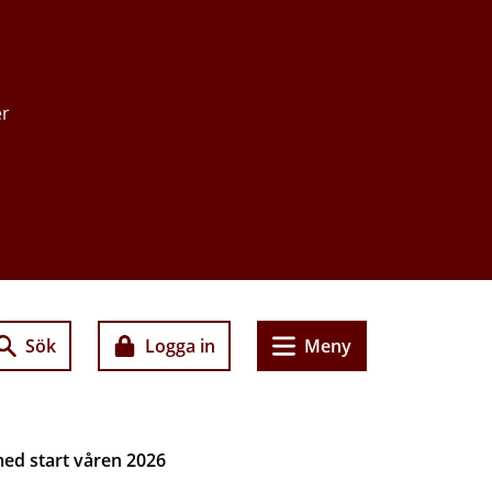
er
Sök
Logga in
Meny
med start våren 2026