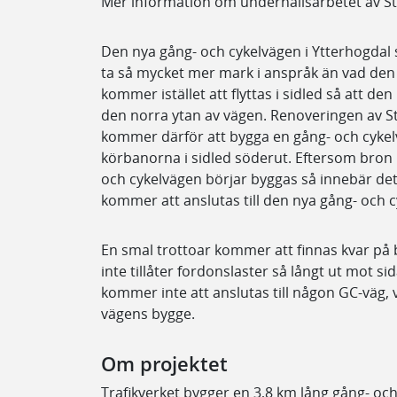
Mer information om underhållsarbetet av S
Den nya gång- och cykelvägen i Ytterhogdal
ta så mycket mer mark i anspråk än vad den 
kommer istället att flyttas i sidled så att d
den norra ytan av vägen. Renoveringen av St
kommer därför att bygga en gång- och cykel
körbanorna i sidled söderut. Eftersom bron
och cykelvägen börjar byggas så innebär det
kommer att anslutas till den nya gång- och 
En smal trottoar kommer att finnas kvar på
inte tillåter fordonslaster så långt ut mot 
kommer inte att anslutas till någon GC-väg, 
vägens bygge.
Om projektet
Trafikverket bygger en 3,8 km lång gång- oc