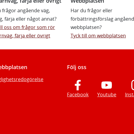
ärnväg, färja eller övrigt
Webbplatsen
 frågor angående väg,
Har du frågor eller
g, färja eller något annat?
förbättringsförslag angåen
till oss om frågor som rör
webbplatsen?
rnväg, färja eller övrigt
Tyck till om webbplatsen
bbplatsen
Följ oss
glighetsredogörelse
Facebook
Youtube
Ins