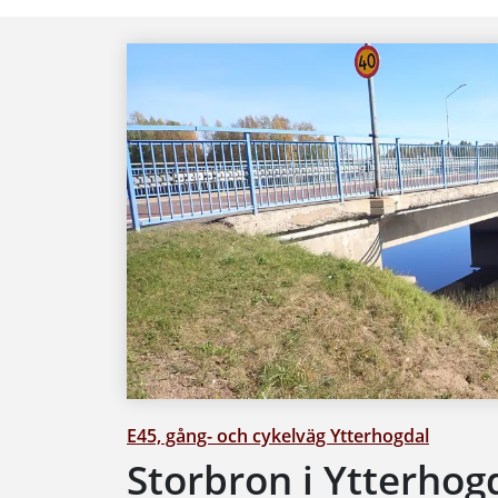
E45, gång- och cykelväg Ytterhogdal
Storbron i Ytterho