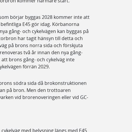
torbron kommer närmare start.
 som börjar byggas 2028 kommer inte att
befintliga E45 gör idag. Körbanorna
en nya gång- och cykelvägen kan byggas på
orbron har tagit hänsyn till detta och
väg på brons norra sida och förskjuta
 renoveras två år innan den nya gång-
 att brons gång- och cykelväg inte
cykelvägen förrän 2029.
 brons södra sida då brokonstruktionen
sidan på bron. Men den trottoaren
varken vid brorenoveringen eller vid GC-
h cykelväg med belysning längs med E45