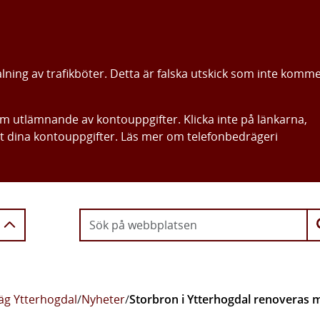
alning av trafikböter. Detta är falska utskick som inte komm
om utlämnande av kontouppgifter. Klicka inte på länkarna,
ut dina kontouppgifter. Läs mer om telefonbedrägeri
Gå direkt till innehållet
väg Ytterhogdal
/
Nyheter
/
Storbron i Ytterhogdal renoveras 