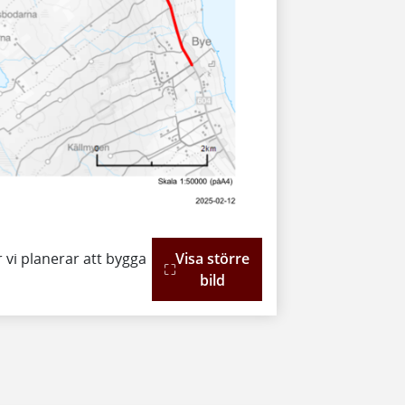
r vi planerar att bygga
Visa större
bild