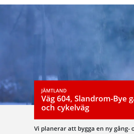
JÄMTLAND
Väg 604, Slandrom-Bye g
och cykelväg
Vi planerar att bygga en ny gång-