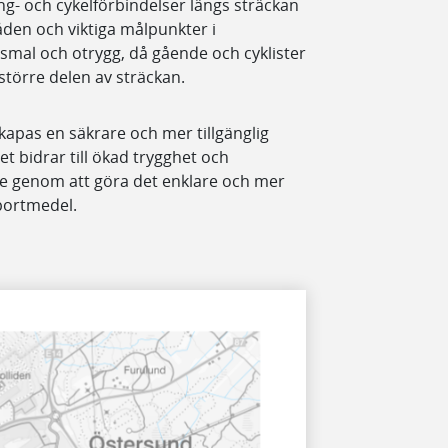
ång- och cykelförbindelser längs sträckan
den och viktiga målpunkter i
smal och otrygg, då gående och cyklister
törre delen av sträckan.
apas en säkrare och mer tillgänglig
et bidrar till ökad trygghet och
e genom att göra det enklare och mer
sportmedel.