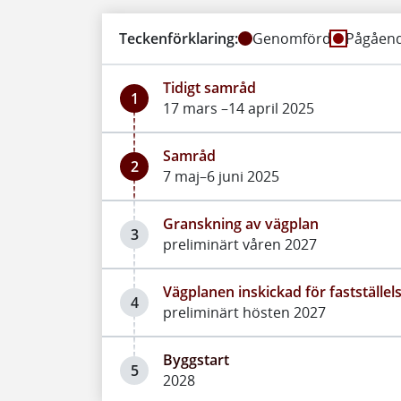
Teckenförklaring:
Genomförd
Pågåen
Tidigt samråd
1
17 mars –14 april 2025
Samråd
2
7 maj–6 juni 2025
Granskning av vägplan
3
preliminärt våren 2027
Vägplanen inskickad för fastställel
4
preliminärt hösten 2027
Byggstart
5
2028