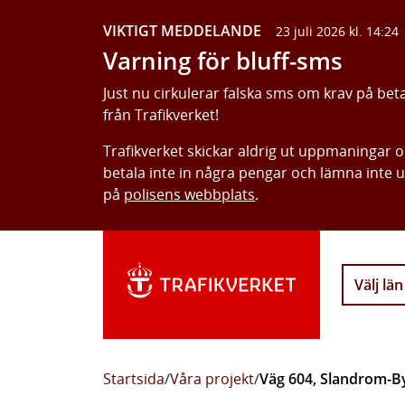
VIKTIGT MEDDELANDE
23 juli 2026 kl. 14:24
Varning för bluff-sms
Just nu cirkulerar falska sms om krav på bet
från Trafikverket!
Trafikverket skickar aldrig ut uppmaningar 
betala inte in några pengar och lämna inte 
på
polisens webbplats
.
Välj län
Startsida
/
Våra projekt
/
Väg 604, Slandrom-B