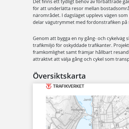
Det finns ett tydligt behov av förbättrade g
för att underlätta resor mellan bostadsområ
närområdet. I dagsläget upplevs vägen som 
delar vägutrymmet med fordonstrafiken på s
Genom att bygga en ny gång- och cykelväg sk
trafikmiljö för oskyddade trafikanter. Projekt
framkomlighet samt främjar hållbart resand
attraktivt att välja gång och cykel som tran
Översiktskarta