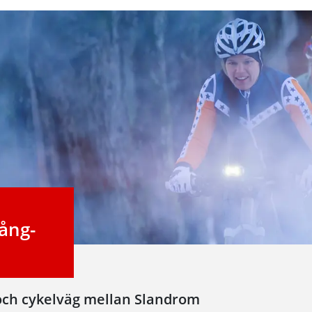
ång-
 och cykelväg mellan Slandrom