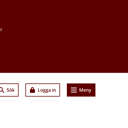
er
Sök
Logga in
Meny