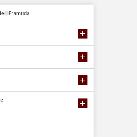
de
Framtida
se