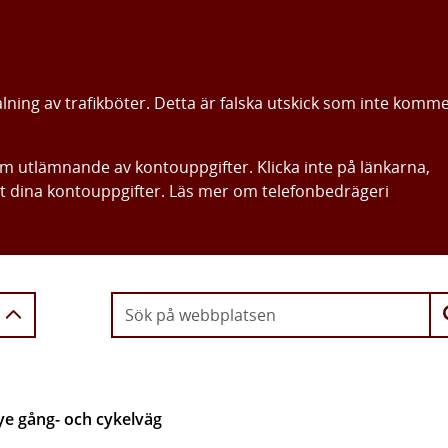
alning av trafikböter. Detta är falska utskick som inte komm
om utlämnande av kontouppgifter. Klicka inte på länkarna,
ut dina kontouppgifter. Läs mer om telefonbedrägeri
Gå direkt till innehållet
ye gång- och cykelväg