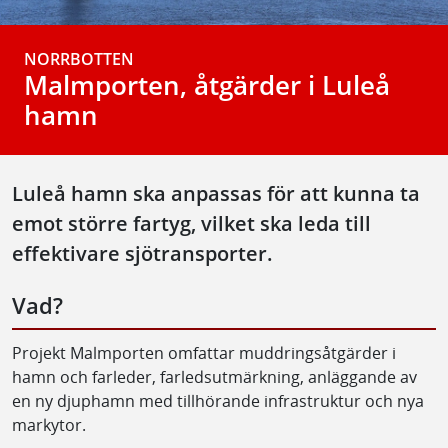
NORRBOTTEN
Malmporten, åtgärder i Luleå
hamn
Luleå hamn ska anpassas för att kunna ta
emot större fartyg, vilket ska leda till
effektivare sjötransporter.
Vad?
Projekt Malmporten omfattar muddringsåtgärder i
hamn och farleder, farledsutmärkning, anläggande av
en ny djuphamn med tillhörande infrastruktur och nya
markytor.