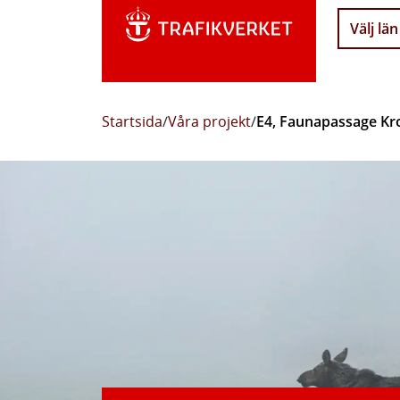
Välj län
Startsida
/
Våra projekt
/
E4, Faunapassage Kr