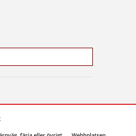
r
ärnväg, färja eller övrigt
Webbplatsen