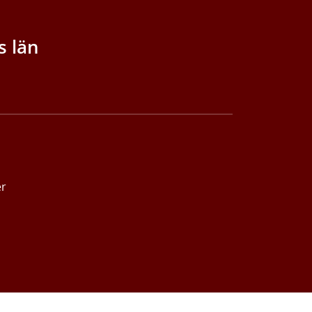
s län
er