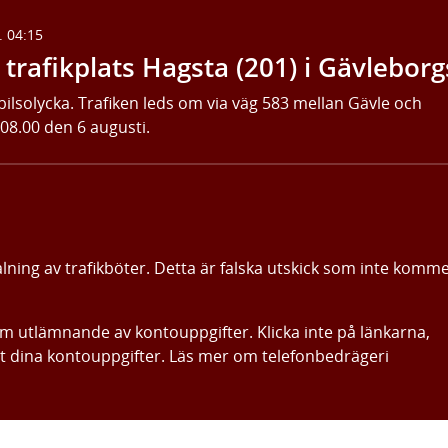
. 04:15
trafikplats Hagsta (201) i Gävleborg
bilsolycka. Trafiken leds om via väg 583 mellan Gävle och
 08.00 den 6 augusti.
alning av trafikböter. Detta är falska utskick som inte komm
om utlämnande av kontouppgifter. Klicka inte på länkarna,
ut dina kontouppgifter. Läs mer om telefonbedrägeri
Gå direkt till innehållet