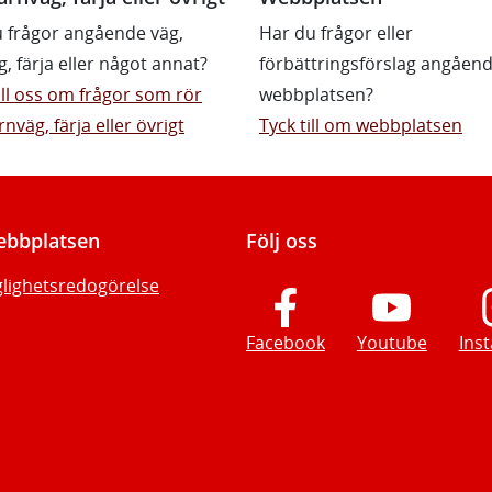
 frågor angående väg,
Har du frågor eller
g, färja eller något annat?
förbättringsförslag angåen
till oss om frågor som rör
webbplatsen?
rnväg, färja eller övrigt
Tyck till om webbplatsen
bbplatsen
Följ oss
glighetsredogörelse
Facebook
Youtube
Ins