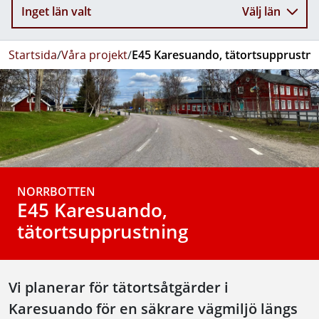
Inget län valt
Välj län
Startsida
/
Våra projekt
/
E45 Karesuando, tätortsupprustni
NORRBOTTEN
E45 Karesuando,
tätortsupprustning
Vi planerar för tätortsåtgärder i
Karesuando för en säkrare vägmiljö längs