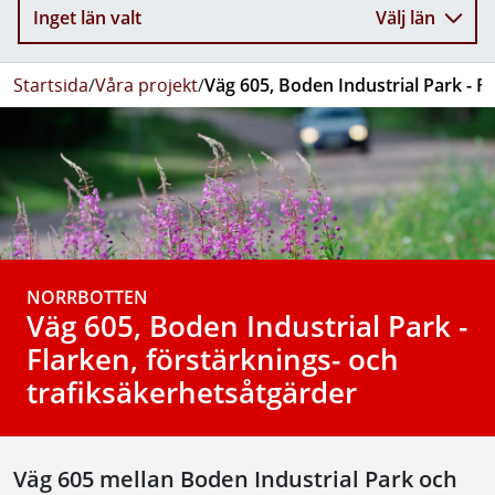
Inget län valt
Välj län
Startsida
/
Våra projekt
/
Väg 605, Boden Industrial Park - F
NORRBOTTEN
Väg 605, Boden Industrial Park -
Flarken, förstärknings- och
trafiksäkerhetsåtgärder
Väg 605 mellan Boden Industrial Park och