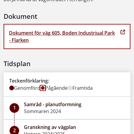
Dokument
Dokument för väg 605, Boden Industriual Park
- Flarken
Tidsplan
Teckenförklaring:
Genomförd
Pågående
Framtida
Samråd - planutformning
1
Sommaren 2024
Granskning av vägplan
2
Vintern 2024/2025