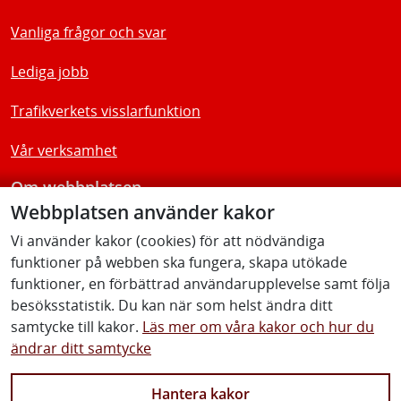
Vanliga frågor och svar
Lediga jobb
Trafikverkets visslarfunktion
Vår verksamhet
Om webbplatsen
Webbplatsen använder kakor
Tillgänglighetsredogörelse
Vi använder kakor (cookies) för att nödvändiga
funktioner på webben ska fungera, skapa utökade
Följ oss
funktioner, en förbättrad användarupplevelse samt följa
besöksstatistik. Du kan när som helst ändra ditt
samtycke till kakor.
Läs mer om våra kakor och hur du
ändrar ditt samtycke
Facebook
Youtube
Instagram
Linkedin
Hantera kakor