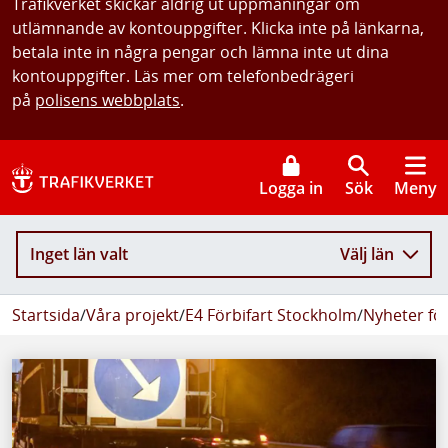
Trafikverket skickar aldrig ut uppmaningar om
utlämnande av kontouppgifter. Klicka inte på länkarna,
betala inte in några pengar och lämna inte ut dina
kontouppgifter. Läs mer om telefonbedrägeri
på
polisens webbplats
.
Logga in
Sök
Meny
Inget län valt
Välj län
Startsida
/
Våra projekt
/
E4 Förbifart Stockholm
/
Nyheter fö