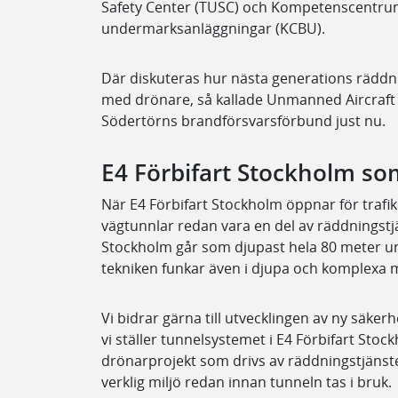
Safety Center (TUSC) och Kompetenscentrum
undermarksanläggningar (KCBU).
Där diskuteras hur nästa generations räddni
med drönare, så kallade Unmanned Aircraft
Södertörns brandförsvarsförbund just nu.
E4 Förbifart Stockholm som
När E4 Förbifart Stockholm öppnar för trafi
vägtunnlar redan vara en del av räddningstj
Stockholm går som djupast hela 80 meter und
tekniken funkar även i djupa och komplexa m
Vi bidrar gärna till utvecklingen av ny säkerhe
vi ställer tunnelsystemet i E4 Förbifart Stock
drönarprojekt som drivs av räddningstjänste
verklig miljö redan innan tunneln tas i bruk.