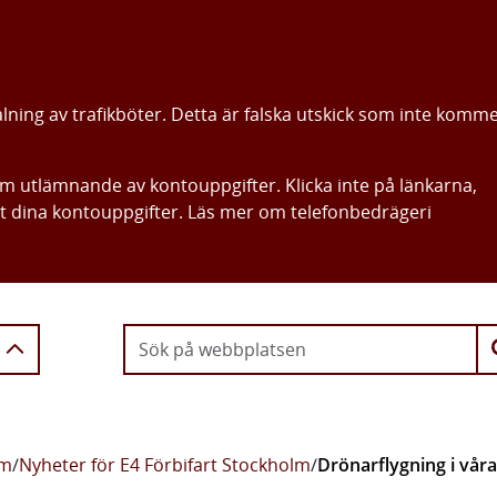
alning av trafikböter. Detta är falska utskick som inte komm
om utlämnande av kontouppgifter. Klicka inte på länkarna,
ut dina kontouppgifter. Läs mer om telefonbedrägeri
Gå direkt till innehållet
lm
/
Nyheter för E4 Förbifart Stockholm
/
Drönarflygning i våra