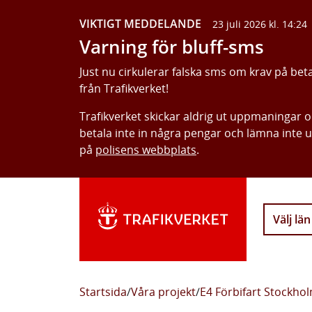
VIKTIGT MEDDELANDE
23 juli 2026 kl. 14:24
Varning för bluff-sms
Just nu cirkulerar falska sms om krav på bet
från Trafikverket!
Trafikverket skickar aldrig ut uppmaningar 
betala inte in några pengar och lämna inte 
på
polisens webbplats
.
Välj län
Startsida
/
Våra projekt
/
E4 Förbifart Stockho