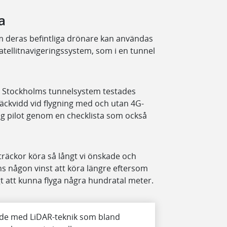
na
m deras befintliga drönare kan användas
satellitnavigeringssystem, som i en tunnel
rt Stockholms tunnelsystem testades
räckvidd vid flygning med och utan 4G-
rig pilot genom en checklista som också
träckor köra så långt vi önskade och
ns någon vinst att köra längre eftersom
ligt att kunna flyga några hundratal meter.
ade med LiDAR-teknik som bland