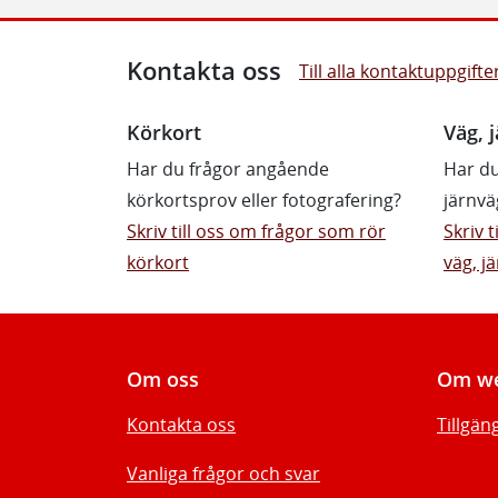
Kontakta oss
Till alla kontaktuppgifte
Körkort
Väg, j
Har du frågor angående
Har du
körkortsprov eller fotografering?
järnvä
Skriv till oss om frågor som rör
Skriv 
körkort
väg, jä
Om oss
Om we
Kontakta oss
Tillgän
Vanliga frågor och svar