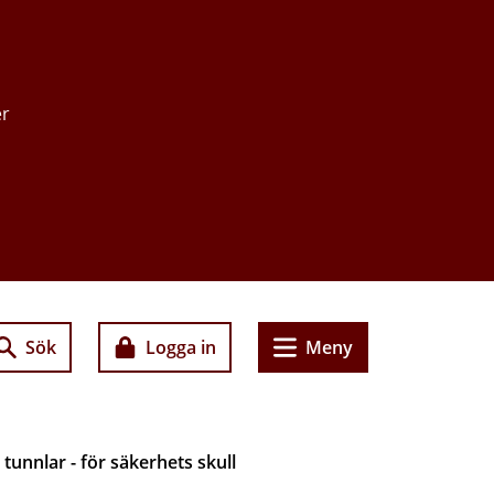
er
Sök
Logga in
Meny
 tunnlar - för säkerhets skull