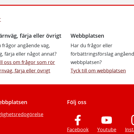
r
ärnväg, färja eller övrigt
Webbplatsen
 frågor angående väg,
Har du frågor eller
g, färja eller något annat?
förbättringsförslag angåen
till oss om frågor som rör
webbplatsen?
rnväg, färja eller övrigt
Tyck till om webbplatsen
bbplatsen
Följ oss
glighetsredogörelse
Facebook
Youtube
Ins