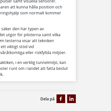
pulser samt visuella sensorer.
aren att kunna hålla position och
neringshjälp som normalt kommer
ch säker den här typen av
det utgör för piloterna samt vilka
m testerna visar att tekniken
ett viktigt stöd vid
åråtkomliga eller riskfyllda miljöer.
aktiken, i en verklig tunnelmiljö, kan
ster runt om i landet att fatta beslut
k.
Dela på