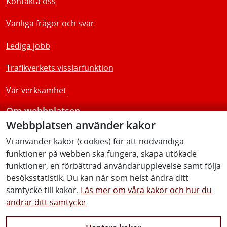
Kontakta oss
Vanliga frågor och svar
Lediga jobb
Trafikverkets visslarfunktion
Vår verksamhet
Om webbplatsen
Webbplatsen använder kakor
Tillgänglighetsredogörelse
Vi använder kakor (cookies) för att nödvändiga
funktioner på webben ska fungera, skapa utökade
Följ oss
funktioner, en förbättrad användarupplevelse samt följa
besöksstatistik. Du kan när som helst ändra ditt
samtycke till kakor.
Läs mer om våra kakor och hur du
ändrar ditt samtycke
Facebook
Youtube
Instagram
Linkedin