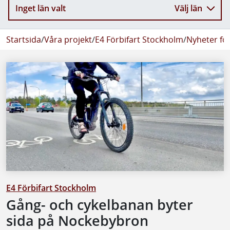
Inget län valt
Välj län
Startsida
/
Våra projekt
/
E4 Förbifart Stockholm
/
Nyheter fö
E4 Förbifart Stockholm
Gång- och cykelbanan byter
sida på Nockebybron