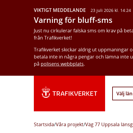
VIKTIGT MEDDELANDE
23 juli 2026 kl. 14:24
Varning för bluff-sms
Just nu cirkulerar falska sms om krav på bet
från Trafikverket!
Trafikverket skickar aldrig ut uppmaningar 
betala inte in några pengar och lämna inte 
på
polisens webbplats
.
Välj län
Startsida
/
Våra projekt
/
Väg 77 Uppsala läns