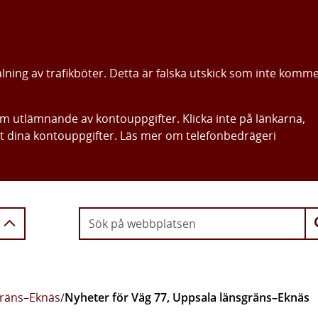
alning av trafikböter. Detta är falska utskick som inte komm
om utlämnande av kontouppgifter. Klicka inte på länkarna,
ut dina kontouppgifter. Läs mer om telefonbedrägeri
Gå direkt till innehållet
gräns–Eknäs
/
Nyheter för Väg 77, Uppsala länsgräns–Eknäs