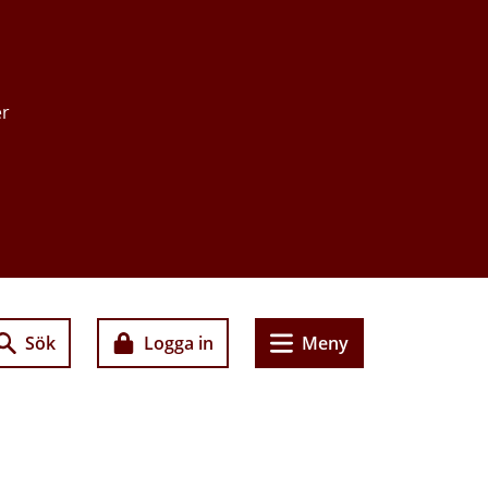
er
Sök
Logga in
Meny