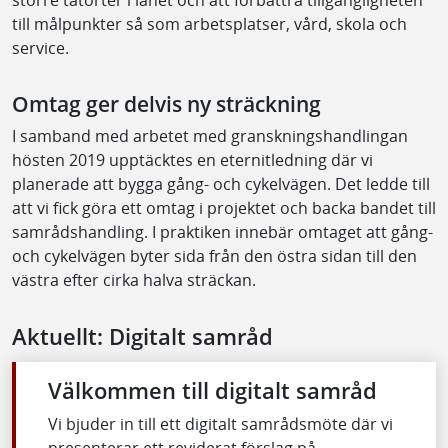
större tätorter i länet och att förbättra tillgängligheten
till målpunkter så som arbetsplatser, vård, skola och
service.
Omtag ger delvis ny sträckning
I samband med arbetet med granskningshandlingan
hösten 2019 upptäcktes en eternitledning där vi
planerade att bygga gång- och cykelvägen. Det ledde till
att vi fick göra ett omtag i projektet och backa bandet till
samrådshandling. I praktiken innebär omtaget att gång-
och cykelvägen byter sida från den östra sidan till den
västra efter cirka halva sträckan.
Aktuellt: Digitalt samråd
Välkommen till digitalt samråd
Vi bjuder in till ett digitalt samrådsmöte där vi
presenterar ett reviderat förslag på