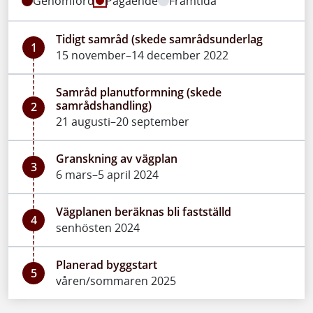
Genomförd
Pågående
Framtida
Tidigt samråd (skede samrådsunderlag
1
15 november–14 december 2022
Samråd planutformning (skede
samrådshandling)
2
21 augusti–20 september
Granskning av vägplan
3
6 mars–5 april 2024
Vägplanen beräknas bli fastställd
4
senhösten 2024
Planerad byggstart
5
våren/sommaren 2025