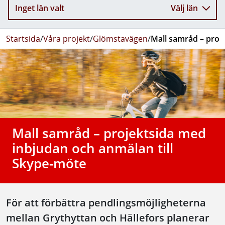
Inget län valt
Välj län
Startsida
/
Våra projekt
/
Glömstavägen
/
Mall samråd – proj
Mall samråd – projektsida med
inbjudan och anmälan till
Skype-möte
För att förbättra pendlingsmöjligheterna
mellan Grythyttan och Hällefors planerar