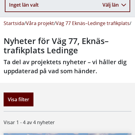
Inget län valt
Välj län
Startsida
/
Våra projekt
/
Väg 77 Eknäs–Ledinge trafikplats
/
N
Nyheter för Väg 77, Eknäs–
trafikplats Ledinge
Ta del av projektets nyheter – vi håller dig
uppdaterad på vad som händer.
Visa filter
Visar 1 - 4 av 4 nyheter