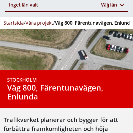
Inget län valt
Välj län
Startsida
/
Våra projekt
/
Väg 800, Färentunavägen, Enlunda
STOCKHOLM
Väg 800, Färentunavägen,
Enlunda
Trafikverket planerar och bygger för att
förbättra framkomligheten och höja