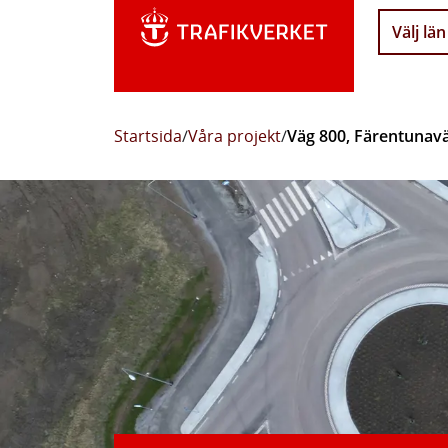
Välj län
Startsida
/
Våra projekt
/
Väg 800, Färentunav