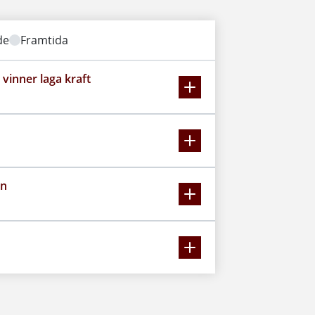
de
Framtida
vinner laga kraft
en