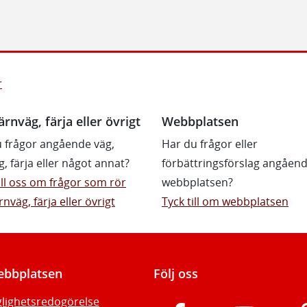
r
ärnväg, färja eller övrigt
Webbplatsen
 frågor angående väg,
Har du frågor eller
g, färja eller något annat?
förbättringsförslag angåen
till oss om frågor som rör
webbplatsen?
rnväg, färja eller övrigt
Tyck till om webbplatsen
bbplatsen
Följ oss
glighetsredogörelse