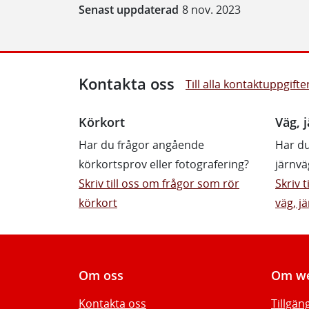
Senast uppdaterad
8 nov. 2023
Kontakta oss
Till alla kontaktuppgifte
Körkort
Väg, j
Har du frågor angående
Har du
körkortsprov eller fotografering?
järnvä
Skriv till oss om frågor som rör
Skriv 
körkort
väg, jä
Om oss
Om we
Kontakta oss
Tillgän