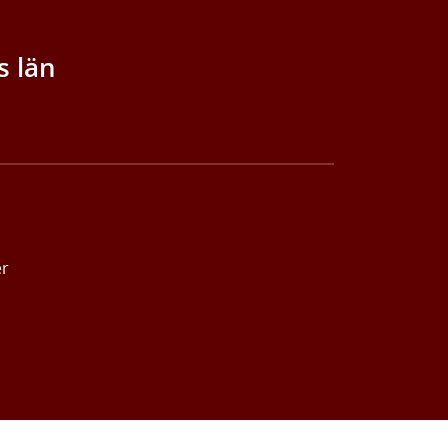
s län
er