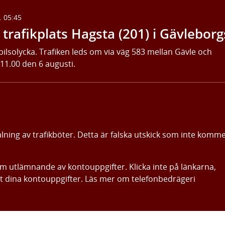
. 05:45
trafikplats Hagsta (201) i Gävleborg
bilsolycka. Trafiken leds om via väg 583 mellan Gävle och
 11.00 den 6 augusti.
alning av trafikböter. Detta är falska utskick som inte komm
om utlämnande av kontouppgifter. Klicka inte på länkarna,
ut dina kontouppgifter. Läs mer om telefonbedrägeri
Gå direkt till innehållet