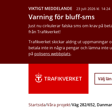
VIKTIGT MEDDELANDE
23 juli 2026 kl. 14:24
Varning för bluff-sms
Just nu cirkulerar falska sms om krav på bet
från Trafikverket!
Trafikverket skickar aldrig ut uppmaningar 
betala inte in några pengar och lämna inte 
på
polisens webbplats
.
Välj län
Startsida
/
Våra projekt
/
Väg 282/652, Danmar