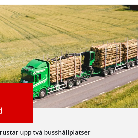
d
 rustar upp två busshållplatser