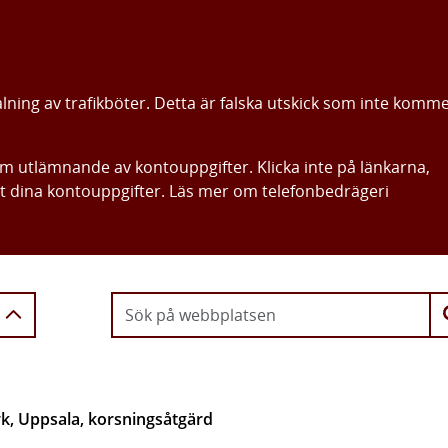
alning av trafikböter. Detta är falska utskick som inte komm
om utlämnande av kontouppgifter. Klicka inte på länkarna,
ut dina kontouppgifter. Läs mer om telefonbedrägeri
Gå direkt till innehållet
k, Uppsala, korsningsåtgärd