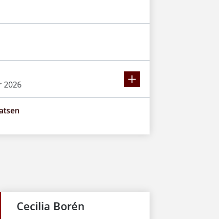
r 2026
latsen
Cecilia Borén