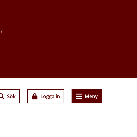
er
Sök
Logga in
Meny