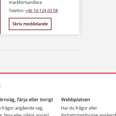
markförhandlare
Telefon:
+46 10-124 03 58
Skriv meddelande
r
ärnväg, färja eller övrigt
Webbplatsen
 frågor angående väg,
Har du frågor eller
g, färja eller något annat?
förbättringsförslag angåen