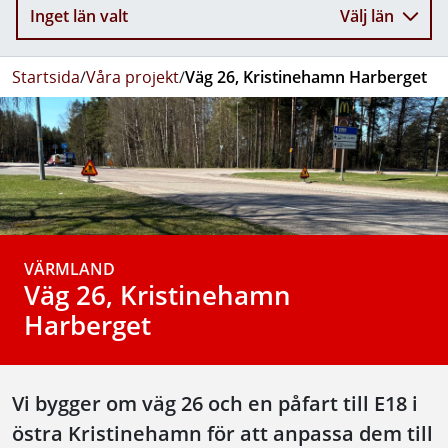
Inget län valt
Välj län
Startsida
/
Våra projekt
/
Väg 26, Kristinehamn Harberget
VÄRMLAND
Väg 26, Kristinehamn
Harberget
Vi bygger om väg 26 och en påfart till E18 i
östra Kristinehamn för att anpassa dem till