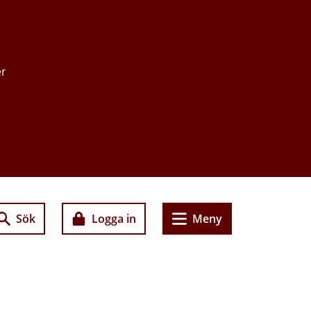
er
Sök
Logga in
Meny