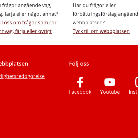
 frågor angående väg,
Har du frågor eller
g, färja eller något annat?
förbättringsförslag angåen
till oss om frågor som rör
webbplatsen?
rnväg, färja eller övrigt
Tyck till om webbplatsen
bbplatsen
Följ oss
glighetsredogörelse
Facebook
Youtube
Ins