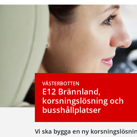
VÄSTERBOTTEN
E12 Brännland,
korsningslösning och
busshållplatser
Vi ska bygga en ny korsningslösni