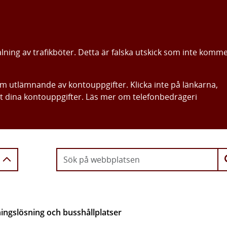
alning av trafikböter. Detta är falska utskick som inte komm
om utlämnande av kontouppgifter. Klicka inte på länkarna,
ut dina kontouppgifter. Läs mer om telefonbedrägeri
Gå direkt till innehållet
ingslösning och busshållplatser