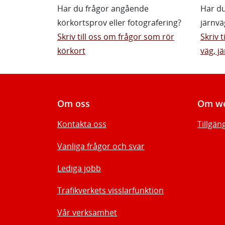
Har du frågor angående
Har du
körkortsprov eller fotografering?
järnvä
Skriv till oss om frågor som rör
Skriv 
körkort
väg, jä
Om oss
Om we
Kontakta oss
Tillgän
Vanliga frågor och svar
Lediga jobb
Trafikverkets visslarfunktion
Vår verksamhet