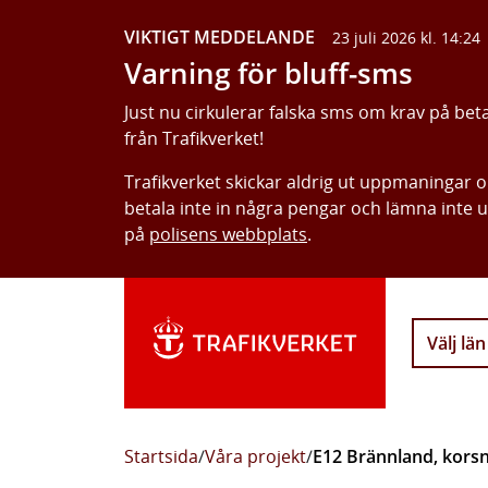
VIKTIGT MEDDELANDE
23 juli 2026 kl. 14:24
Varning för bluff-sms
Just nu cirkulerar falska sms om krav på bet
från Trafikverket!
Trafikverket skickar aldrig ut uppmaningar 
betala inte in några pengar och lämna inte 
på
polisens webbplats
.
Välj län
Startsida
/
Våra projekt
/
E12 Brännland, korsn