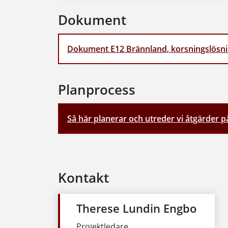
Dokument
Dokument E12 Brännland, korsningslösnin
Planprocess
Så här planerar och utreder vi åtgärder p
Kontakt
Therese Lundin Engbo
Projektledare