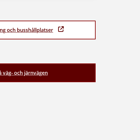
g och busshållplatser
å väg- och järnvägen