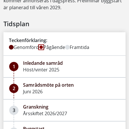
kommer annonseras i dagspress. Preliminär byggstart
är planerad till våren 2029.
Tidsplan
Teckenförklaring:
Genomförd
Pågående
Framtida
Inledande samråd
1
Höst/vinter 2025
Samrådsmöte på orten
2
Juni 2026
Granskning
3
Årsskiftet 2026/2027
Byggstart