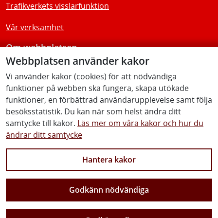
Trafikverkets visslarfunktion
Vår verksamhet
Om webbplatsen
Webbplatsen använder kakor
Tillgänglighetsredogörelse
Vi använder kakor (cookies) för att nödvändiga
funktioner på webben ska fungera, skapa utökade
Följ oss
funktioner, en förbättrad användarupplevelse samt följa
besöksstatistik. Du kan när som helst ändra ditt
samtycke till kakor.
Läs mer om våra kakor och hur du
ändrar ditt samtycke
Facebook
Youtube
Instagram
Linkedin
Hantera kakor
Godkänn nödvändiga
Vi gör Sverige närmare