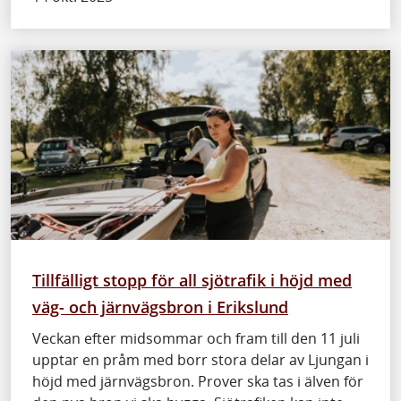
Tillfälligt stopp för all sjötrafik i höjd med
väg- och järnvägsbron i Erikslund
Veckan efter midsommar och fram till den 11 juli
upptar en pråm med borr stora delar av Ljungan i
höjd med järnvägsbron. Prover ska tas i älven för