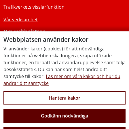
Trafikverkets visslarfunktion
Vår verksamhet
Om webbplatsen
Webbplatsen använder kakor
Tillgänglighetsredogörelse
Vi använder kakor (cookies) för att nödvändiga
funktioner på webben ska fungera, skapa utökade
Följ oss
funktioner, en förbättrad användarupplevelse samt följa
besöksstatistik. Du kan när som helst ändra ditt
samtycke till kakor.
Läs mer om våra kakor och hur du
ändrar ditt samtycke
Facebook
Youtube
Instagram
Linkedin
Hantera kakor
Godkänn nödvändiga
Vi gör Sverige närmare