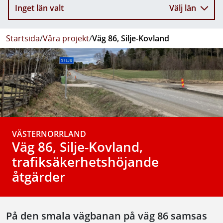
Inget län valt
Välj län
Startsida
/
Våra projekt
/
Väg 86, Silje-Kovland
VÄSTERNORRLAND
Väg 86, Silje-Kovland,
trafiksäkerhetshöjande
åtgärder
På den smala vägbanan på väg 86 samsas