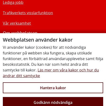
Lediga jobb
Trafikverkets visslarfunktion
Vår verksamhet
Om webbplatsen
Webbplatsen använder kakor
Tillgänglighetsredogörelse
Vi använder kakor (cookies) för att nödvändiga
funktioner på webben ska fungera, skapa utökade
Följ oss
funktioner, en förbättrad användarupplevelse samt följa
besöksstatistik. Du kan när som helst ändra ditt
samtycke till kakor.
Läs mer om våra kakor och hur du
ändrar ditt samtycke
Facebook
Youtube
Instagram
Linkedin
Hantera kakor
Godkänn nödvändiga