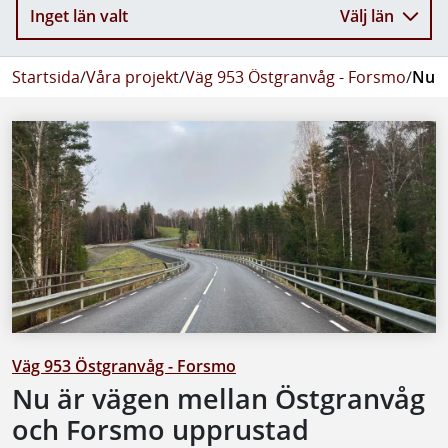
Inget län valt
Välj län
Startsida
/
Våra projekt
/
Väg 953 Östgranvåg - Forsmo
/
Nu ä
Väg 953 Östgranvåg - Forsmo
Nu är vägen mellan Östgranvåg
och Forsmo upprustad